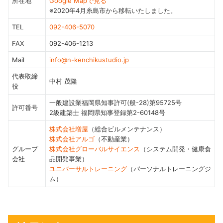
所在地
Google Mapで見る
※2020年4月糸島市から移転いたしました。
TEL
092-406-5070
FAX
092-406-1213
Mail
info@n-kenchikustudio.jp
代表取締
中村 茂隆
役
一般建設業福岡県知事許可(般-28)第95725号
許可番号
2級建築士 福岡県知事登録第2-60148号
株式会社増屋
（総合ビルメンテナンス）
株式会社アルゴ
（不動産業）
グループ
株式会社グローバルサイエンス
（システム開発・健康食
会社
品開発事業）
ユニバーサルトレーニング
（パーソナルトレーニングジ
ム）